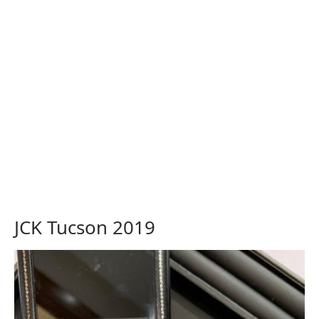
JCK Tucson 2019