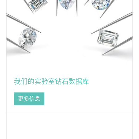
我们的实验室钻石数据库
更多信息