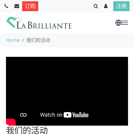
订购
注册
跳到主要内容
当前位置：
Home
我们的活动
我们的活动