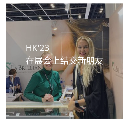
HK'23
HK'23
我们的员工随时准备提供帮
在展会上结交新朋友
助