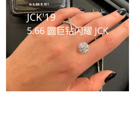
JCK'19
JCK'19
我们独一无二的吊坠，中心
宝石是华丽的实验室培育梨
5.66 圆巨钻闪耀 JCK
形宝石