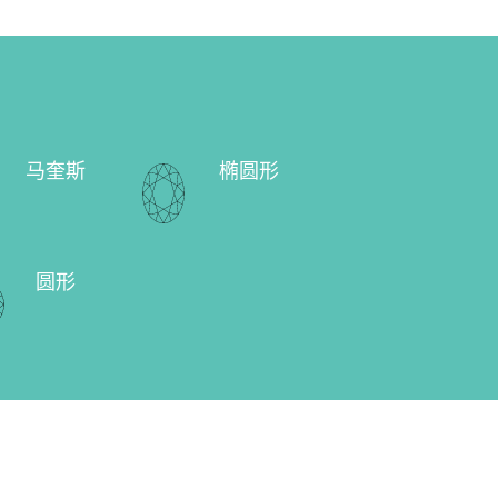
马奎斯
椭圆形
圆形