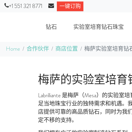
+1 551 321 8771
一键订购
钻石
实验室培育钻石珠宝
跳到主要内容
当前位置：
Home
合作伙伴
商店位置
梅萨实验室培育钻
梅萨的实验室培育
Labrilliante 是梅萨（Mesa）的
足当地珠宝行业的独特需求和机遇。
店提供可靠的高品质钻石，同时为我
定不移的支持。