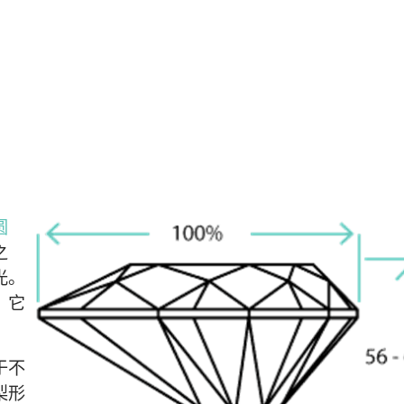
圆
之
光。
。它
于不
梨形