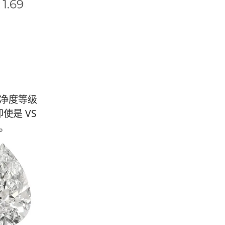
净度等级
使是 VS
。