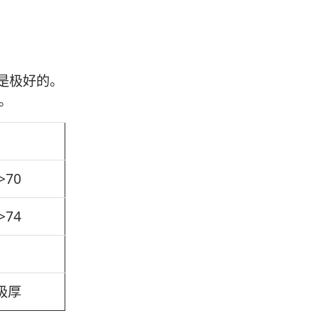
为是极好的。
。
>70
>74
极厚