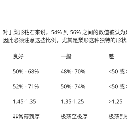
于梨形钻石来说，54% 到 56% 之间的数值被认
，因此必须注意这些比例，尤其是梨形这种独特的形状
良好
一般
差
50% - 68%
48%- 70%
<50 或 
52% - 71%
50%- 74%
<50 或 
1.45-1.35
1.35-1.25
>1.25
非常薄到厚
极薄至极厚
极薄到