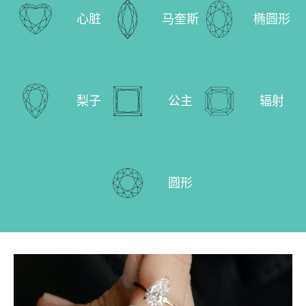
心脏
马奎斯
椭圆形
梨子
公主
辐射
圆形