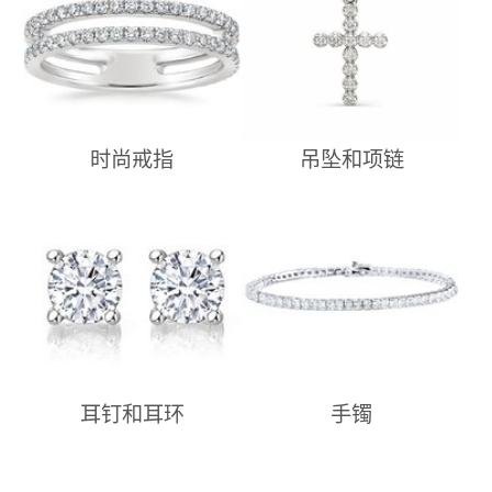
时尚戒指
吊坠和项链
耳钉和耳环
手镯