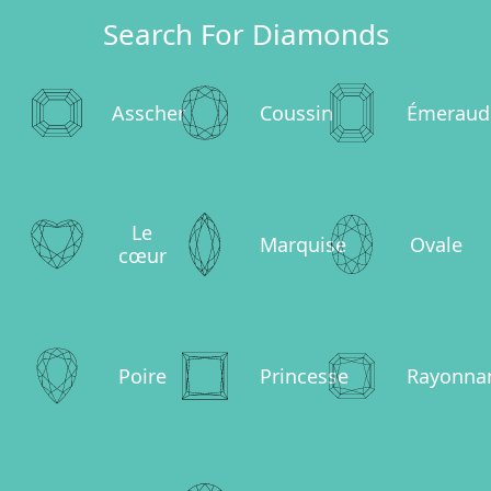
Search For Diamonds
Asscher
Coussin
Émeraud
Le
Marquise
Ovale
cœur
Poire
Princesse
Rayonna