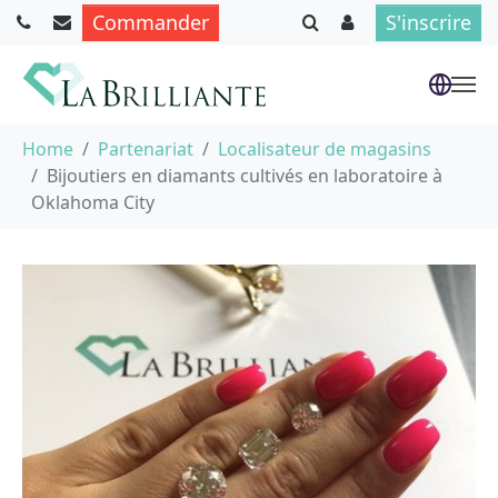
Commander
S'inscrire
Aller au contenu principal
Vous êtes ici :
Home
Partenariat
Localisateur de magasins
Bijoutiers en diamants cultivés en laboratoire à
Oklahoma City