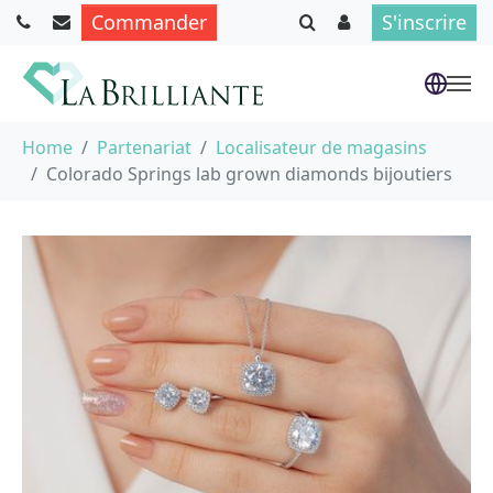
Commander
S'inscrire
Aller au contenu principal
Vous êtes ici :
Home
Partenariat
Localisateur de magasins
Colorado Springs lab grown diamonds bijoutiers