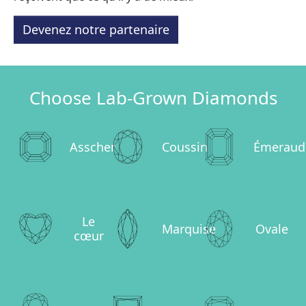
Devenez notre partenaire
Choose Lab-Grown Diamonds
Asscher
Coussin
Émeraud
Le
Marquise
Ovale
cœur