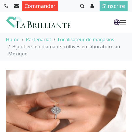
Commander
S'inscrire
Aller au contenu principal
Vous êtes ici :
Home
Partenariat
Localisateur de magasins
Bijoutiers en diamants cultivés en laboratoire au
Mexique