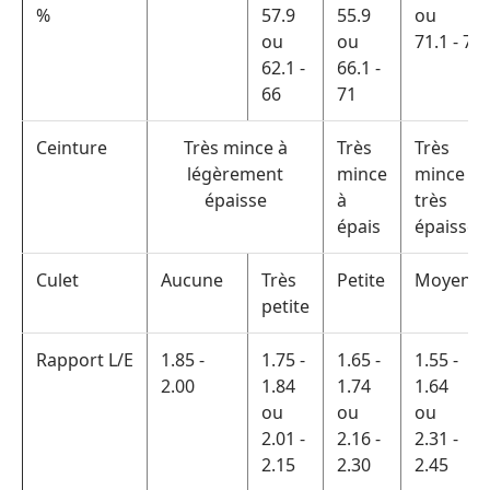
%
57.9
55.9
ou
ou
ou
71.1 - 74
62.1 -
66.1 -
66
71
Ceinture
Très mince à
Très
Très
légèrement
mince
mince à
épaisse
à
très
épais
épaisse
Culet
Aucune
Très
Petite
Moyenn
petite
Rapport L/E
1.85 -
1.75 -
1.65 -
1.55 -
2.00
1.84
1.74
1.64
ou
ou
ou
2.01 -
2.16 -
2.31 -
2.15
2.30
2.45