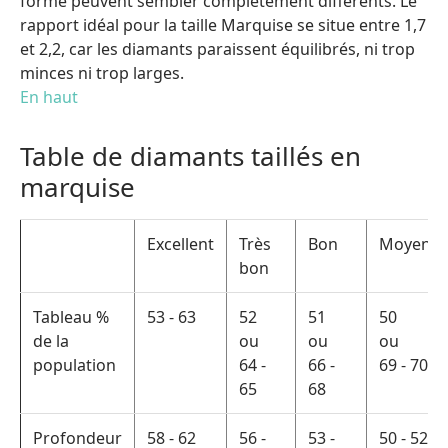
forme peuvent sembler complètement différents. Le
rapport idéal pour la taille Marquise se situe entre 1,7
et 2,2, car les diamants paraissent équilibrés, ni trop
minces ni trop larges.
En haut
Table de diamants taillés en
marquise
Excellent
Très
Bon
Moyen
bon
Tableau %
53 - 63
52
51
50
de la
ou
ou
ou
population
64 -
66 -
69 - 70
65
68
Profondeur
58 - 62
56 -
53 -
50 - 52.9