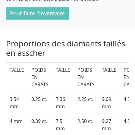
Pour faire l'inventaire
Proportions des diamants taillés
en asscher
TAILLE
POIDS
TAILLE
POIDS
TAILLE
POI
EN
EN
EN
CARATS
CARATS
CARA
3.54
0.25 ct.
7.36
2.25 ct.
9.09
4.25 
mm
mm
mm
4 mm
0.39 ct.
7.5
2.50 ct.
9.27
4.50 
mm
mm