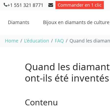
+1 551 321 8771
Commander en 1 clic
Diamants
Bijoux en diamants de culture
Aller au contenu principal
Vous êtes ici :
Home
L'éducation
FAQ
Quand les diamants
Quand les diamants
ont-ils été inventés
Contenu