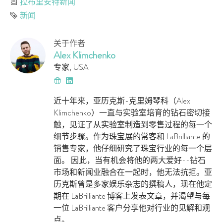
分类
拉布里安特新闻
标签
新闻
关于作者
Alex Klimchenko
专家
,
USA
网
领
站
英
近十年来，亚历克斯-克里姆琴科（Alex
Klimchenko）一直与实验室培育的钻石密切接
触，见证了从实验室制造到零售过程的每一个
细节步骤。作为珠宝展的常客和 LaBrilliante 的
销售专家，他仔细研究了珠宝行业的每一个层
面。 因此，当有机会将他的两大爱好--钻石
市场和新闻业融合在一起时，他无法抗拒。亚
历克斯曾是多家娱乐杂志的撰稿人，现在他定
期在 LaBrilliante 博客上发表文章，并渴望与每
一位 LaBrilliante 客户分享他对行业的见解和观
点。