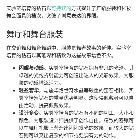
实验室培育的钻石以
可持续的
方式提升了舞蹈服装和化妆
舞会面具的档次，突破了创意表达的界限。
舞厅和舞台服装
在交谊舞和舞台舞蹈中，服装是舞者故事的延伸。实验室
培育的钻石以其璀璨和精致为这些故事增色不少。
闪耀与动感
。实验室培育的钻石拥有非凡的光泽。其
卓越的光线折射能力可创造出迷人的光影效果，为服
装的动感增添活力。
轻盈奢华
。与施华洛世奇水晶等较重的宝石相比，实
验室培殖钻石的重量优势明显。这使得佩戴者可以自
由活动，提高佩戴效果。
设计多变
。实验室培育的钻石有不同的切工、大小和
颜色，为服装设计师提供了创作自由。精致的密镶可
以在舞厅礼服上营造出闪闪发光的效果，而较大的钻
石则可以突出复杂的细节或强调有力的动作。