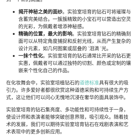
揭开神秘之美的面纱
。实验室培育的钻石可将璀璨与
含蓄完美结合。一簇簇精致的小宝石可以营造出空灵
的光彩，为佩戴者增添神秘感。
精确的位置，最大的影响
。实验室培育钻石的精确刻
面可以从特定角度捕捉和反射光线，从而产生复杂的
设计元素，如几何图案或层叠的 "泪滴 "光。
一抹个性化
。实验室培育的钻石通常比开采的钻石更
实惠，佩戴者可以通过独特的切割、颜色或定制的镶
嵌来个性化自己的作品。
在化妆舞会中，实验室培植钻石的
道德标准
具有很大的吸
引力。许多爱好者都很欣赏这种道德采购和可持续生产方
式，这让他们可以问心无愧地沉浸在奢华的面具装饰中。
实验室培育的钻石集亮度、多功能性和可持续性于一身，
使设计师和表演者能够突破创意界限，吸引观众。随着技
术的发展，我们可以期待实验室培育钻石在戏剧表演和艺
术表现中的更多创新应用。