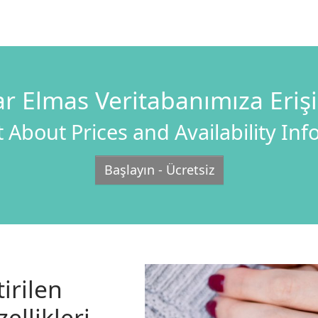
r Elmas Veritabanımıza Eriş
 About Prices and Availability In
Başlayın - Ücretsiz
irilen
ellikleri