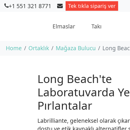
+1 551 321 8771
Tek tıkla sipariş ver
Elmaslar
Takı
Skip to main content
You are here:
Home
Ortaklık
Mağaza Bulucu
Long Beach
Long Beach'te
Laboratuvarda Yet
Pırlantalar
Labrilliante, geleneksel olarak çıka
dostu ve etik kaynaklı alternatifl