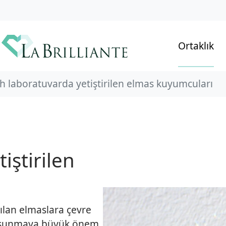
Ortaklık
 laboratuvarda yetiştirilen elmas kuyumcuları
iştirilen
rılan elmaslara çevre
er sunmaya büyük önem