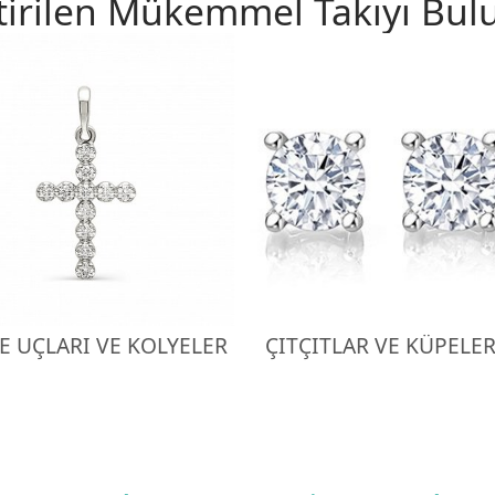
tirilen Mükemmel Takıyı Bul
E UÇLARI VE KOLYELER
ÇITÇITLAR VE KÜPELE