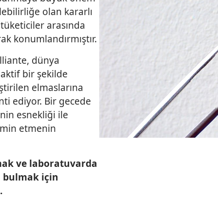
bilirliğe olan kararlı
i tüketiciler arasında
rak konumlandırmıştır.
lliante, dünya
ktif bir şekilde
ştirilen elmaslarına
nti ediyor. Bir gecede
nin esnekliği ile
temin etmenin
mak ve laboratuvarda
 bulmak için
.