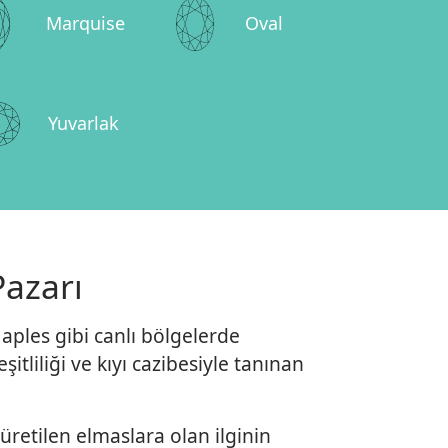
Marquise
Oval
Yuvarlak
Pazarı
ples gibi canlı bölgelerde
tliliği ve kıyı cazibesiyle tanınan
üretilen elmaslara olan ilginin