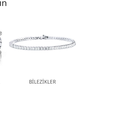
un
R
BİLEZİKLER