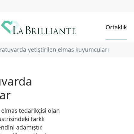
Ortaklık
atuvarda yetiştirilen elmas kuyumcuları
uvarda
lar
 elmas tedarikçisi olan
trisindeki farklı
endini adamıştır.