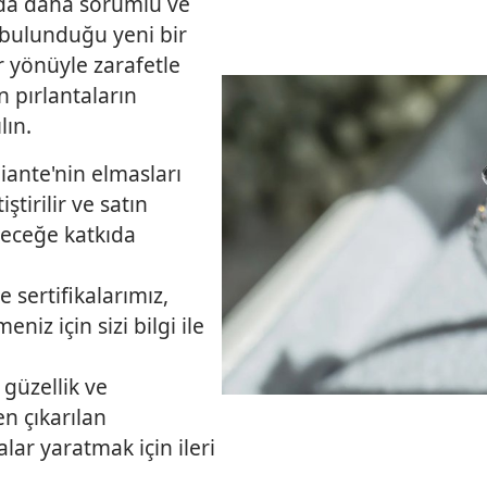
da daha sorumlu ve
 bulunduğu yeni bir
r yönüyle zarafetle
n pırlantaların
lın.
liante'nin elmasları
ştirilir ve satın
eleceğe katkıda
ve sertifikalarımız,
eniz için sizi bilgi ile
 güzellik ve
n çıkarılan
lar yaratmak için ileri