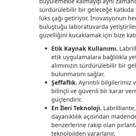
büyülemekle kalmayıp aynı zaman
sürdürülebilir bir geleceğe katkıda
lüks çağı getiriyor. İnovasyonun he
buluştuğu laboratuvarda yetiştirile
güzelliğini kucaklamak için bize katı
Etik Kaynak Kullanımı.
Labril
etik uygulamalara bağlılıkla yeti
alımınızın sürdürülebilir bir g
bulunmasını sağlar.
Şeffaflık.
Ayrıntılı bilgilerimiz 
bilinçli ve güvenli bir karar verm
güçlendirir.
En İleri Teknoloji.
Labrilliante,
dayanıklılık açısından madende
benzerlerine rakip olan pırlanta
teknolojiden yararlanır.