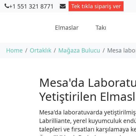
+1 551 321 8771
Tek tıkla sipariş ver
Elmaslar
Takı
Skip to main content
You are here:
Home
Ortaklık
Mağaza Bulucu
Mesa labor
Mesa'da Laborat
Yetiştirilen Elmas
Mesa'da laboratuvarda yetiştirilmiş
Labrilliante, yerel kuyumculuk endüs
talepleri ve fırsatları karşılamaya k