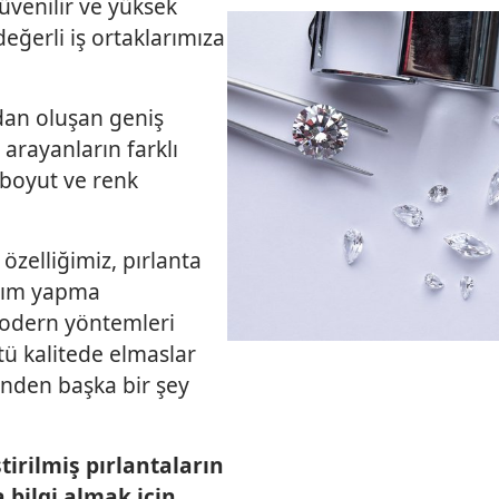
üvenilir ve yüksek
değerli iş ortaklarımıza
dan oluşan geniş
 arayanların farklı
, boyut ve renk
özelliğimiz, pırlanta
ırım yapma
modern yöntemleri
tü kalitede elmaslar
sinden başka bir şey
tirilmiş pırlantaların
 bilgi almak için