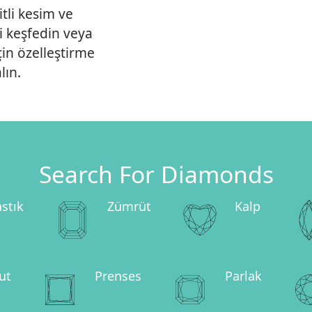
tli kesim ve
ni keşfedin veya
çin özelleştirme
lın.
Search For Diamonds
astık
Zümrüt
Kalp
ut
Prenses
Parlak