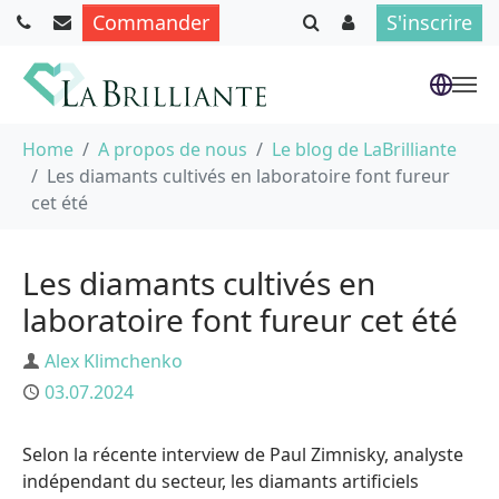
Commander
S'inscrire
Aller au contenu principal
Vous êtes ici :
Home
A propos de nous
Le blog de LaBrilliante
Les diamants cultivés en laboratoire font fureur
cet été
Les diamants cultivés en
laboratoire font fureur cet été
Auteur
Alex Klimchenko
Publié
03.07.2024
Selon la récente interview de Paul Zimnisky, analyste
indépendant du secteur, les diamants artificiels