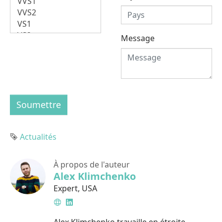
Message
Soumettre
Étiquette
Actualités
À propos de l'auteur
Alex Klimchenko
Expert
,
USA
Site
LinkedIn
web