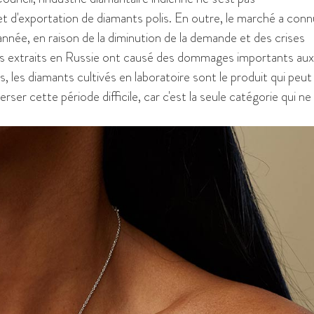
 d'exportation de diamants polis. En outre, le marché a conn
année, en raison de la diminution de la demande et des crises
nts extraits en Russie ont causé des dommages importants au
is, les diamants cultivés en laboratoire sont le produit qui peut
rser cette période difficile, car c'est la seule catégorie qui ne