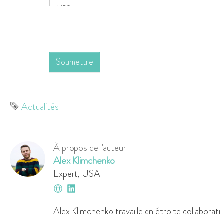
Soumettre
Étiquette
Actualités
À propos de l'auteur
Alex Klimchenko
Expert
,
USA
Site
LinkedIn
web
Alex Klimchenko travaille en étroite collaborat