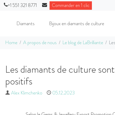
+1 551 321 8771
Commander en 1 clic
Diamants
Bijoux en diamants de culture
Aller au contenu principal
Vous êtes ici :
Home
A propos de nous
Le blog de LaBrilliante
Les
Les diamants de culture son
positifs
Auteur
Alex Klimchenko
Publié
05.12.2023
Selon le Gems & Jewellery Export Promotion Coun