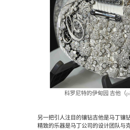
科罗尼特的伊甸园 吉他（pinte
另一把引人注目的镶钻吉他是马丁镶钻吉他。
精致的乐器是马丁公司的设计团队与克里斯-马