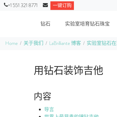
+1 551 321 8771
一键订购
钻石
实验室培育钻石珠宝
跳到主要内容
当前位置：
Home
关于我们
LaBrilliante 博客
实验室钻石在
用钻石装饰吉他
内容
导言
世界上最昂贵的镶钻吉他