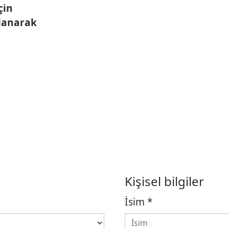
çin
llanarak
Kişisel bilgiler
İsim
*