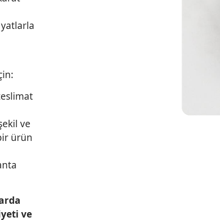
yatlarla
çin:
teslimat
şekil ve
bir ürün
anta
varda
yeti ve