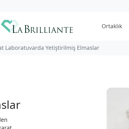
Ortaklık
at Laboratuvarda Yetiştirilmiş Elmaslar
aslar
len
karat