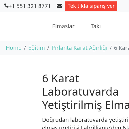
+1 551 321 8771
Tek tıkla sipariş ver
Elmaslar
Takı
Skip to main content
You are here:
Home
Eğitim
Pırlanta Karat Ağırlığı
6 Kar
6 Karat
Laboratuvarda
Yetiştirilmiş Elm
Doğrudan laboratuvarda yetiştiri
elmas üreticisi Labrilliante'den 6 