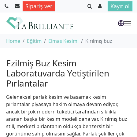
Sipariş ver
Kayıt ol
Skip to main content
You are here:
Home
Eğitim
Elmas Kesimi
Kırılmış buz
Ezilmiş Buz Kesim
Laboratuvarda Yetiştirilen
Pırlantalar
Geleneksel parlak kesim ve basamak kesim
pırlantalar piyasaya hakim olmaya devam ediyor,
ancak birçok modern tüketici tarafından sıklıkla
aranan başka bir kesim modeli daha var. Kırılmış buz
stili, merkezi pırlantanın oldukça benzersiz bir
görünüme sahip olmasını sağlar. Parlak şekiller çok