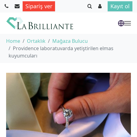
Sipariş ver
Kayıt ol
Skip to main content
You are here:
Home
Ortaklık
Mağaza Bulucu
Providence laboratuvarda yetiştirilen elmas
kuyumcuları