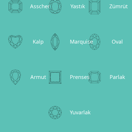
Asscher
Yastık
Zümrüt
Kalp
Marquise
Oval
Armut
Prenses
Parlak
Yuvarlak