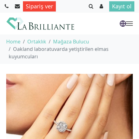
Sipariş ver
Kayıt ol
Skip to main content
You are here:
Home
Ortaklık
Mağaza Bulucu
Oakland laboratuvarda yetiştirilen elmas
kuyumcuları