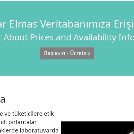
r Elmas Veritabanımıza Eriş
 About Prices and Availability In
Başlayın - Ücretsiz
da
 ve tüketicilere etik
eli pırlantalar
renklerde laboratuvarda