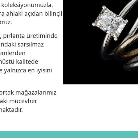
ş koleksiyonumuzla,
a ahlaki açıdan bilinçli
oruz.
y, pırlanta üretiminde
undaki sarsılmaz
ntemlerden
nüstü kalitede
 yalnızca en iyisini
r ortak mağazalarımız
daki mücevher
maktadır.