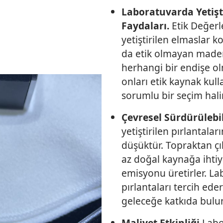
Laboratuvarda Yetişt
Faydaları.
Etik Değer
yetiştirilen elmaslar k
da etik olmayan madenc
herhangi bir endişe ol
onları etik kaynak kull
sorumlu bir seçim halin
Çevresel Sürdürülebil
yetiştirilen pırlantala
düşüktür. Topraktan çı
az doğal kaynağa ihti
emisyonu üretirler. La
pırlantaları tercih ede
geleceğe katkıda bulun
Maliyet Etkinliği
Labo