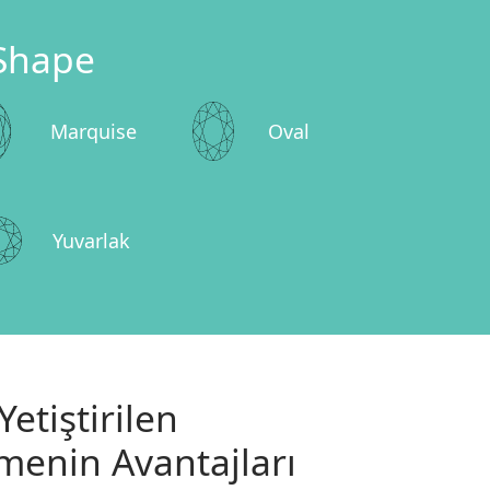
Shape
Marquise
Oval
Yuvarlak
etiştirilen
çmenin Avantajları