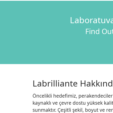
Laboratuva
Find Out
Labrilliante Hakkın
Öncelikli hedefimiz, perakendecilere
kaynaklı ve çevre dostu yüksek kalit
sunmaktır. Çeşitli şekil, boyut ve 