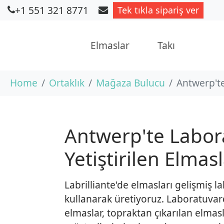
+1 551 321 8771
Tek tıkla sipariş ver
Elmaslar
Takı
Skip to main content
You are here:
Home
Ortaklık
Mağaza Bulucu
Antwerp'te
Antwerp'te Labor
Yetiştirilen Elmas
Labrilliante'de elmasları gelişmiş l
kullanarak üretiyoruz. Laboratuvard
elmaslar, topraktan çıkarılan elmas