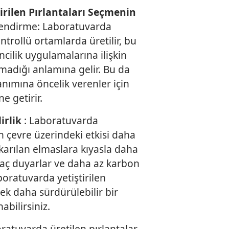
irilen Pırlantaları Seçmenin
lendirme: Laboratuvarda
ontrollü ortamlarda üretilir, bu
ilik uygulamalarına ilişkin
madığı anlamına gelir. Bu da
anımına öncelik verenler için
e getirir.
irlik
: Laboratuvarda
rın çevre üzerindeki etkisi daha
karılan elmaslara kıyasla daha
yaç duyarlar ve daha az karbon
boratuvarda yetiştirilen
rek daha sürdürülebilir bir
abilirsiniz.
ratuvarda üretilen pırlantalar