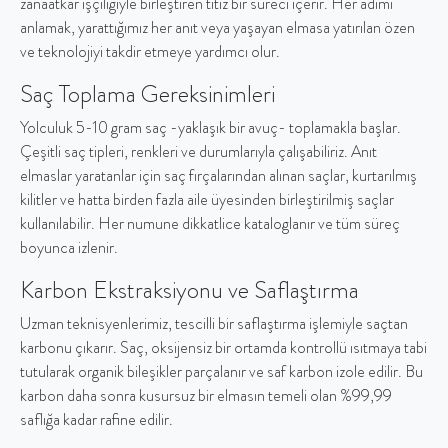
zanaatkar işçiliğiyle birleştiren titiz bir süreci içerir. Her adımı
anlamak, yarattığımız her anıt veya yaşayan elmasa yatırılan özen
ve teknolojiyi takdir etmeye yardımcı olur.
Saç Toplama Gereksinimleri
Yolculuk 5-10 gram saç -yaklaşık bir avuç- toplamakla başlar.
Çeşitli saç tipleri, renkleri ve durumlarıyla çalışabiliriz. Anıt
elmaslar yaratanlar için saç fırçalarından alınan saçlar, kurtarılmış
kilitler ve hatta birden fazla aile üyesinden birleştirilmiş saçlar
kullanılabilir. Her numune dikkatlice kataloglanır ve tüm süreç
boyunca izlenir.
Karbon Ekstraksiyonu ve Saflaştırma
Uzman teknisyenlerimiz, tescilli bir saflaştırma işlemiyle saçtan
karbonu çıkarır. Saç, oksijensiz bir ortamda kontrollü ısıtmaya tabi
tutularak organik bileşikler parçalanır ve saf karbon izole edilir. Bu
karbon daha sonra kusursuz bir elmasın temeli olan %99,99
saflığa kadar rafine edilir.