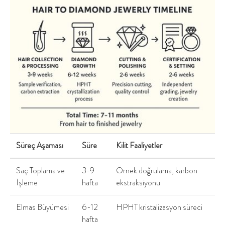
Süreç Aşaması
Süre
Kilit Faaliyetler
Saç Toplama ve
3-9
Örnek doğrulama, karbon
İşleme
hafta
ekstraksiyonu
Elmas Büyümesi
6-12
HPHT kristalizasyon süreci
hafta