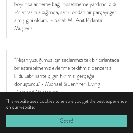
boyunca anneme bağlı hissetmeme yardımcı oldu.
Pırlantasını aldığımda, sanki ondan bir parçayı geri
almış gibi oldum." - Sarah M., Anıt Pırlanta
Müşterisi
"Nişan yüzüğümüz için saçlarımızı tek bir pırlantada
birleştirebilmemiz evlenme teklifimizi benzersiz
kıldı. Labrilliante çılgın fikrimizi gerçeğe
dönüştürdü." - Michael & Jennifer, Living
Diamond Müşterileri
This website uses cookies to ensure you get the best experience
on our website.
Got it!