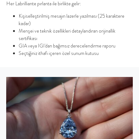
Her Labrilliante pırlanta ile birlikte gelir:
Kişiselleştirilmiş mesajın lazerle yazılması (25 karaktere
kadar)
Menşei ve teknik özellikleri detaylandıran orijinallik
sertifikası
GIA veya IGI'dan bağımsız derecelendirme raporu
Seçtiğiniz ithafı içeren özel sunum kutusu