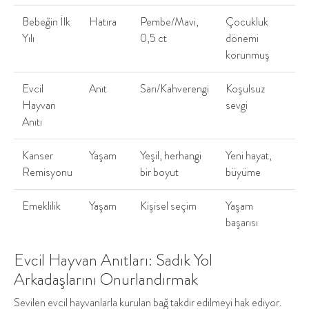
Bebeğin İlk
Hatıra
Pembe/Mavi,
Çocukluk
Yılı
0,5 ct
dönemi
korunmuş
Evcil
Anıt
Sarı/Kahverengi
Koşulsuz
Hayvan
sevgi
Anıtı
Kanser
Yaşam
Yeşil, herhangi
Yeni hayat,
Remisyonu
bir boyut
büyüme
Emeklilik
Yaşam
Kişisel seçim
Yaşam
başarısı
Evcil Hayvan Anıtları: Sadık Yol
Arkadaşlarını Onurlandırmak
Sevilen evcil hayvanlarla kurulan bağ takdir edilmeyi hak ediyor.