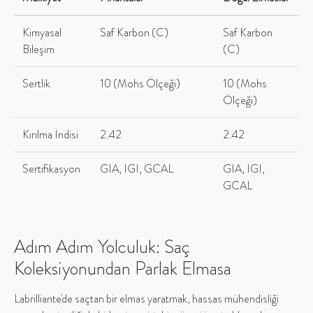
Kimyasal
Saf Karbon (C)
Saf Karbon
Bileşim
(C)
Sertlik
10 (Mohs Ölçeği)
10 (Mohs
Ölçeği)
Kırılma İndisi
2.42
2.42
Sertifikasyon
GIA, IGI, GCAL
GIA, IGI,
GCAL
Adım Adım Yolculuk: Saç
Koleksiyonundan Parlak Elmasa
Labrilliante'de saçtan bir elmas yaratmak, hassas mühendisliği