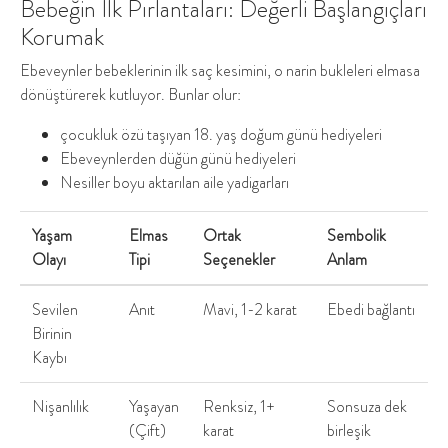
Bebeğin İlk Pırlantaları: Değerli Başlangıçları
Korumak
Ebeveynler bebeklerinin ilk saç kesimini, o narin bukleleri elmasa
dönüştürerek kutluyor. Bunlar olur:
çocukluk özü taşıyan 18. yaş doğum günü hediyeleri
Ebeveynlerden düğün günü hediyeleri
Nesiller boyu aktarılan aile yadigarları
Yaşam
Elmas
Ortak
Sembolik
Olayı
Tipi
Seçenekler
Anlam
Sevilen
Anıt
Mavi, 1-2 karat
Ebedi bağlantı
Birinin
Kaybı
Nişanlılık
Yaşayan
Renksiz, 1+
Sonsuza dek
(Çift)
karat
birleşik