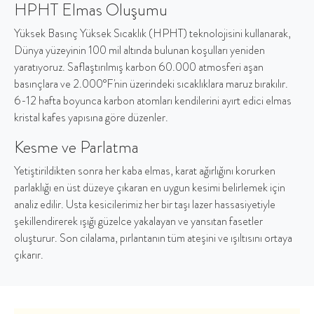
HPHT Elmas Oluşumu
Yüksek Basınç Yüksek Sıcaklık (HPHT) teknolojisini kullanarak,
Dünya yüzeyinin 100 mil altında bulunan koşulları yeniden
yaratıyoruz. Saflaştırılmış karbon 60.000 atmosferi aşan
basınçlara ve 2.000°F'nin üzerindeki sıcaklıklara maruz bırakılır.
6-12 hafta boyunca karbon atomları kendilerini ayırt edici elmas
kristal kafes yapısına göre düzenler.
Kesme ve Parlatma
Yetiştirildikten sonra her kaba elmas, karat ağırlığını korurken
parlaklığı en üst düzeye çıkaran en uygun kesimi belirlemek için
analiz edilir. Usta kesicilerimiz her bir taşı lazer hassasiyetiyle
şekillendirerek ışığı güzelce yakalayan ve yansıtan fasetler
oluşturur. Son cilalama, pırlantanın tüm ateşini ve ışıltısını ortaya
çıkarır.