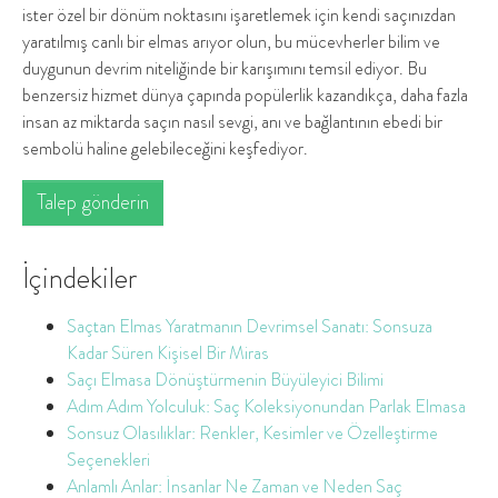
ister özel bir dönüm noktasını işaretlemek için kendi saçınızdan
yaratılmış canlı bir elmas arıyor olun, bu mücevherler bilim ve
duygunun devrim niteliğinde bir karışımını temsil ediyor. Bu
benzersiz hizmet dünya çapında popülerlik kazandıkça, daha fazla
insan az miktarda saçın nasıl sevgi, anı ve bağlantının ebedi bir
sembolü haline gelebileceğini keşfediyor.
Talep gönderin
İçindekiler
Saçtan Elmas Yaratmanın Devrimsel Sanatı: Sonsuza
Kadar Süren Kişisel Bir Miras
Saçı Elmasa Dönüştürmenin Büyüleyici Bilimi
Adım Adım Yolculuk: Saç Koleksiyonundan Parlak Elmasa
Sonsuz Olasılıklar: Renkler, Kesimler ve Özelleştirme
Seçenekleri
Anlamlı Anlar: İnsanlar Ne Zaman ve Neden Saç