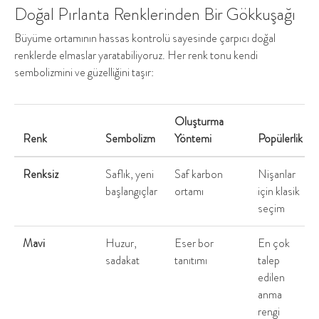
Doğal Pırlanta Renklerinden Bir Gökkuşağı
Büyüme ortamının hassas kontrolü sayesinde çarpıcı doğal
renklerde elmaslar yaratabiliyoruz. Her renk tonu kendi
sembolizmini ve güzelliğini taşır:
Oluşturma
Renk
Sembolizm
Yöntemi
Popülerlik
Renksiz
Saflık, yeni
Saf karbon
Nişanlar
başlangıçlar
ortamı
için klasik
seçim
Mavi
Huzur,
Eser bor
En çok
sadakat
tanıtımı
talep
edilen
anma
rengi