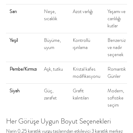
Sarı
Neşe,
Azot varlığı
Yaşamı ve
sıcaklık
canlılığı
kutlar
Yeşil
Büyüme,
Kontrollü
Benzersiz
uyum
ışınlama
ve nadir
seçenek
Pembe/Kırmızı
Aşk, tutku
Kristal kafes
Romantik
modifikasyonu
Günler
Siyah
Güç,
Grafit
Modern,
zarafet
kalıntıları
sofistike
seçim
Her Görüşe Uygun Boyut Seçenekleri
Narin 0,25 karatlık vurgu taşlarından etkileyici 3 karatlık merkez