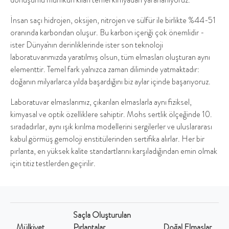
İnsan saçı hidrojen, oksijen, nitrojen ve sülfür ile birlikte %44-51
oranında karbondan oluşur. Bu karbon içeriği çok önemlidir -
ister Dünya'nın derinliklerinde ister son teknoloji
laboratuvarımızda yaratılmış olsun, tüm elmasları oluşturan aynı
elementtir. Temel fark yalnızca zaman diliminde yatmaktadır:
doğanın milyarlarca yılda başardığını biz aylar içinde başarıyoruz.
Laboratuvar elmaslarımız, çıkarılan elmaslarla aynı fiziksel,
kimyasal ve optik özelliklere sahiptir. Mohs sertlik ölçeğinde 10.
sıradadırlar, aynı ışık kırılma modellerini sergilerler ve uluslararası
kabul görmüş gemoloji enstitülerinden sertifika alırlar. Her bir
pırlanta, en yüksek kalite standartlarını karşıladığından emin olmak
için titiz testlerden geçirilir.
Saçla Oluşturulan
Mülkiyet
Pırlantalar
Doğal Elmaslar