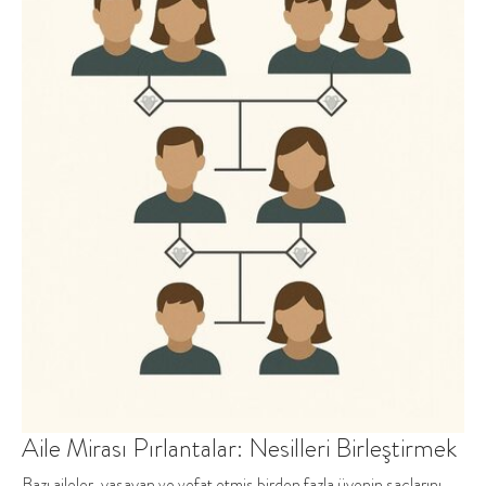
Aile Mirası Pırlantalar: Nesilleri Birleştirmek
Bazı aileler, yaşayan ve vefat etmiş birden fazla üyenin saçlarını