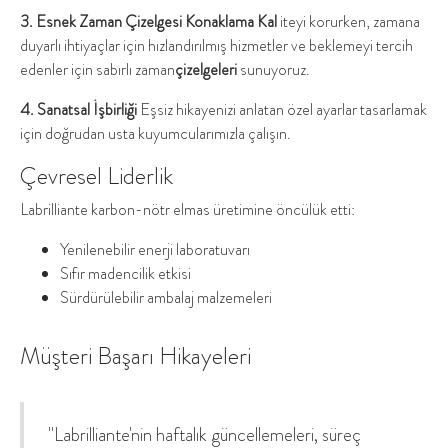
3. Esnek Zaman Çizelgesi Konaklama Kal
iteyi korurken, zamana
duyarlı ihtiyaçlar için hızlandırılmış hizmetler ve beklemeyi tercih
edenler için sabırlı zaman
çizelgeleri
sunuyoruz.
4. Sanatsal İşbirliği
Eşsiz hikayenizi anlatan özel ayarlar tasarlamak
için doğrudan usta kuyumcularımızla çalışın.
Çevresel Liderlik
Labrilliante karbon-nötr elmas üretimine öncülük etti:
Yenilenebilir enerji laboratuvarı
Sıfır madencilik etkisi
Sürdürülebilir ambalaj malzemeleri
Müşteri Başarı Hikayeleri
"Labrilliante'nin haftalık güncellemeleri, süreç