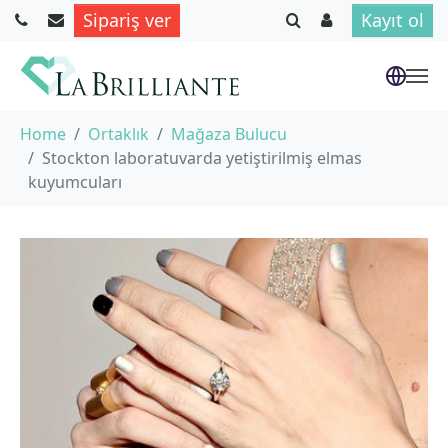
Sipariş ver
Kayıt ol
Skip to main content
You are here:
Home
Ortaklık
Mağaza Bulucu
Stockton laboratuvarda yetiştirilmiş elmas
kuyumcuları