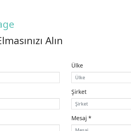
age
Elmasınızı Alın
Ülke
Şirket
Mesaj
*