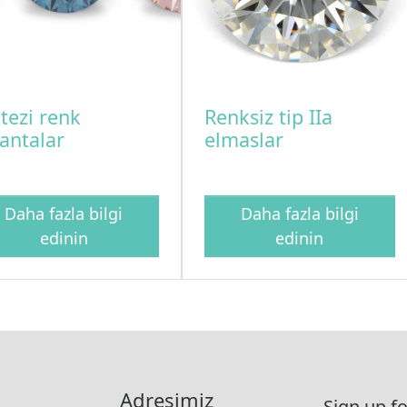
tezi renk
Renksiz tip IIa
lantalar
elmaslar
Daha fazla bilgi
Daha fazla bilgi
edinin
edinin
(current)
Adresimiz
Sign up fo