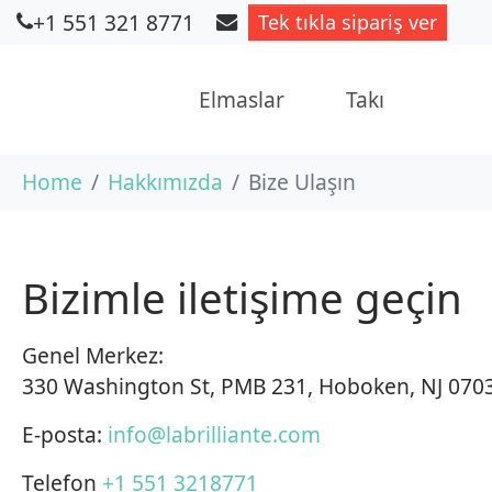
+1 551 321 8771
Tek tıkla sipariş ver
Elmaslar
Takı
Skip to main content
You are here:
Home
Hakkımızda
Bize Ulaşın
Bizimle iletişime geçin
Genel Merkez:
330 Washington St, PMB 231, Hoboken, NJ 07030
E-posta:
info@labrilliante.com
Telefon
+1 551 3218771