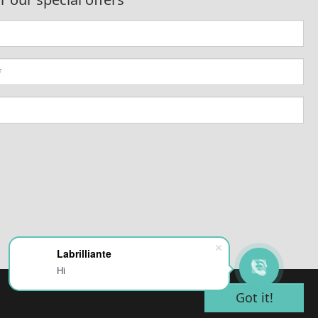
Labrilliante
Hi
Got it!