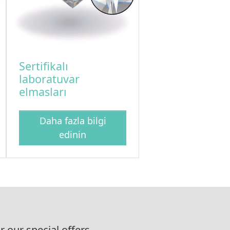
Sertifikalı
laboratuvar
elmasları
Daha fazla bilgi
edinin
r our special offers