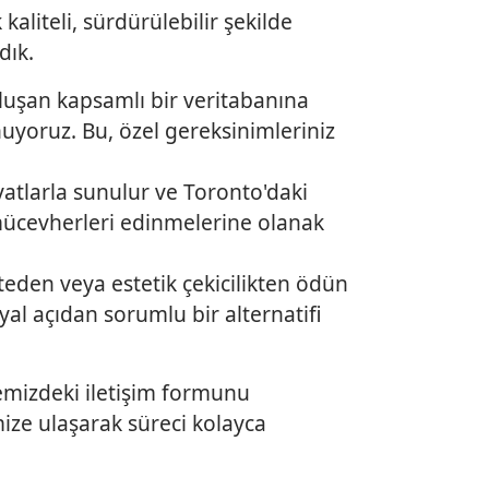
aliteli, sürdürülebilir şekilde
dık.
luşan kapsamlı bir veritabanına
nuyoruz. Bu, özel gereksinimleriniz
yatlarla sunulur ve Toronto'daki
mücevherleri edinmelerine olanak
iteden veya estetik çekicilikten ödün
al açıdan sorumlu bir alternatifi
temizdeki iletişim formunu
mize ulaşarak süreci kolayca