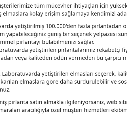
şterilerimize tüm mücevher ihtiyaçları için yüksek k
iş elmaslara kolay erişim sağlamaya kendimizi ada
rda yetiştirilmiş 100.000'den fazla pırlantadan o
im yapabileceğiniz geniş bir seçenek yelpazesi su
mmel pırlantayı bulabilmenizi sağlar.
ratuvarda yetiştirilen pırlantalarımız rekabetçi fi
amadan veya kaliteden ödün vermeden bu çarpıcı 
.
Laboratuvarda yetiştirilen elmasları seçerek, kal
karılan elmaslara göre daha sürdürülebilir ve sosy
unuz.
miş pırlanta satın almakla ilgileniyorsanız, web si
araları aracılığıyla özel müşteri hizmetleri ekibi