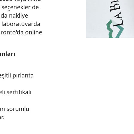
ş seçenekler de
da nakliye
, laboratuvarda
Toronto'da online
unları
şitli pırlanta
i sertifikalı
dan sorumlu
r.