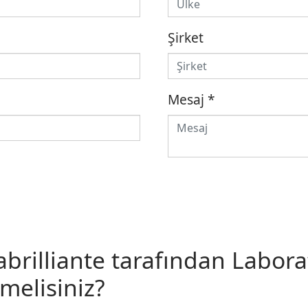
Şirket
Mesaj
*
rilliante tarafından Laborat
tmelisiniz?