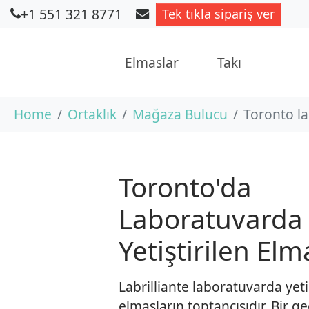
+1 551 321 8771
Tek tıkla sipariş ver
Elmaslar
Takı
Skip to main content
You are here:
Home
Ortaklık
Mağaza Bulucu
Toronto la
Toronto'da
Laboratuvarda
Yetiştirilen Elm
Labrilliante laboratuvarda yeti
elmasların toptancısıdır. Bir g