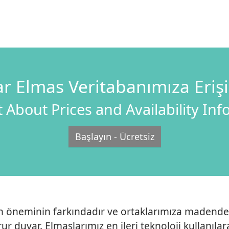
r Elmas Veritabanımıza Eriş
 About Prices and Availability In
Başlayın - Ücretsiz
ın öneminin farkındadır ve ortaklarımıza madenden
ur duyar. Elmaslarımız en ileri teknoloji kullanıl