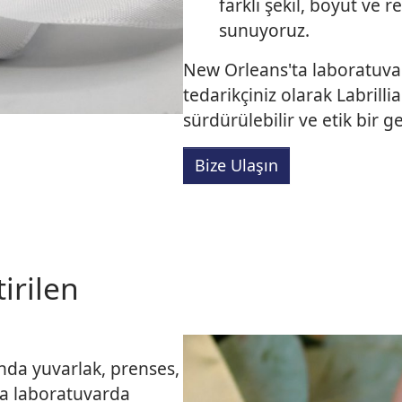
farklı şekil, boyut ve r
sunuyoruz.
New Orleans'ta laboratuvard
tedarikçiniz olarak Labrilli
sürdürülebilir ve etik bir 
Bize Ulaşın
irilen
nda yuvarlak, prenses,
ra laboratuvarda