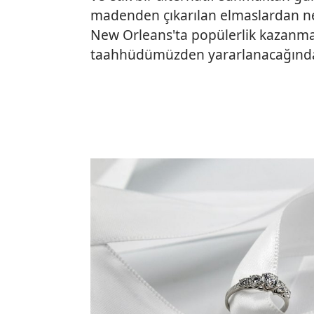
madenden çıkarılan elmaslardan ner
New Orleans'ta popülerlik kazanma
taahhüdümüzden yararlanacağında