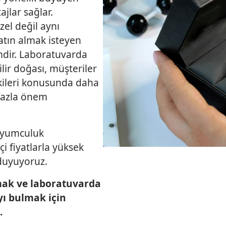
jlar sağlar.
zel değil aynı
atın almak isteyen
mdir. Laboratuvarda
ilir doğası, müşteriler
etkileri konusunda daha
 fazla önem
kuyumculuk
i fiyatlarla yüksek
duyuyoruz.
mak ve laboratuvarda
yı bulmak için
.