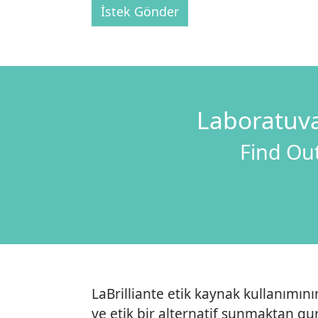
İstek Gönder
Laboratuva
Find Out
LaBrilliante etik kaynak kullanımın
ve etik bir alternatif sunmaktan gur