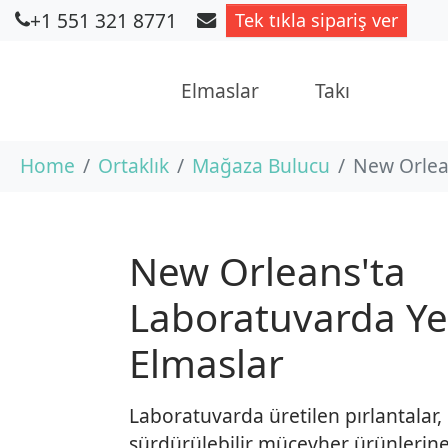
+1 551 321 8771
Tek tıkla sipariş ver
Elmaslar
Takı
Skip to main content
You are here:
Home
Ortaklık
Mağaza Bulucu
New Orlean
New Orleans'ta
Laboratuvarda Yet
Elmaslar
Laboratuvarda üretilen pırlantalar, ö
sürdürülebilir mücevher ürünlerin