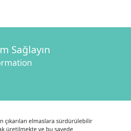
im Sağlayın
formation
 çıkarılan elmaslara sürdürülebilir
arak üretilmekte ve bu sayede