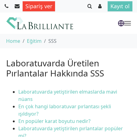
Sipariş ver
Kayıt ol
Skip to main content
You are here:
Home
Eğitim
SSS
Laboratuvarda Üretilen
Pırlantalar Hakkında SSS
Laboratuvarda yetiştirilen elmaslarda mavi
nüans
En çok hangi laboratuvar pırlantası şekli
ışıldıyor?
En popüler karat boyutu nedir?
Laboratuvarda yetiştirilen pırlantalar popüler
mi?