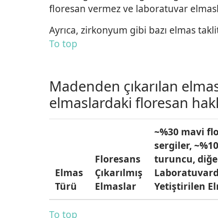
floresan vermez ve laboratuvar elmasla
Ayrıca, zirkonyum gibi bazı elmas taklit
To top
Madenden çıkarılan elmasla
elmaslardaki floresan hakk
~%30 mavi fl
sergiler, ~%10
Floresans
turuncu, diğe
Elmas
Çıkarılmış
Laboratuvar
Türü
Elmaslar
Yetiştirilen E
To top