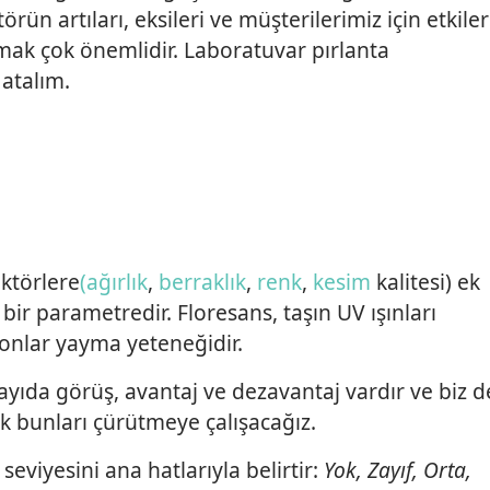
örün artıları, eksileri ve müşterilerimiz için etkiler
lmak çok önemlidir. Laboratuvar pırlanta
atalım.
aktörlere
(ağırlık
,
berraklık
,
renk
,
kesim
kalitesi) ek
bir parametredir. Floresans, taşın UV ışınları
tonlar yayma yeteneğidir.
k sayıda görüş, avantaj ve dezavantaj vardır ve biz d
ak bunları çürütmeye çalışacağız.
eviyesini ana hatlarıyla belirtir:
Yok, Zayıf, Orta,