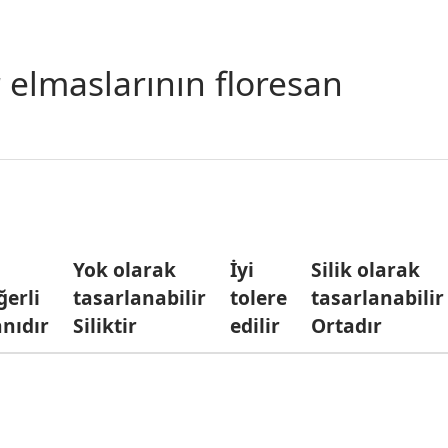
elmaslarının floresan
Yok olarak
İyi
Silik olarak
ğerli
tasarlanabilir
tolere
tasarlanabilir
anıdır
Siliktir
edilir
Ortadır