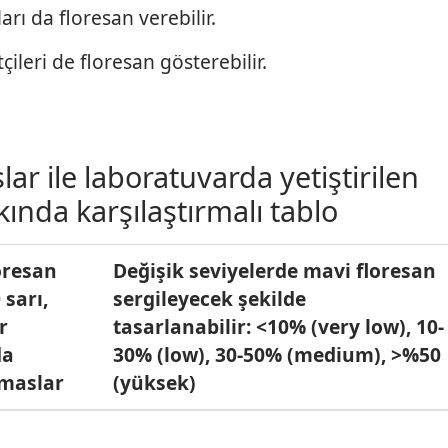
rı da floresan verebilir.
çileri de floresan gösterebilir.
r ile laboratuvarda yetiştirilen
ında karşılaştırmalı tablo
oresan
Değişik seviyelerde mavi floresan
 sarı,
sergileyecek şekilde
r
tasarlanabilir: <10% (very low), 10-
da
30% (low), 30-50% (medium), >%50
lmaslar
(yüksek)