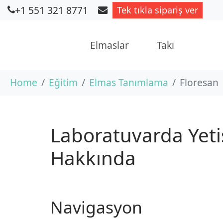
+1 551 321 8771
Tek tıkla sipariş ver
Elmaslar
Takı
Skip to main content
You are here:
Home
Eğitim
Elmas Tanımlama
Floresan
Laboratuvarda Yetiş
Hakkında
Navigasyon