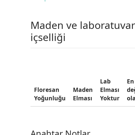
Maden ve laboratuvar 
içselliği
Lab
En
Floresan
Maden
Elması
de
Yoğunluğu
Elması
Yoktur
ol
Anahtar Notlar