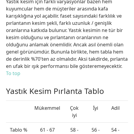
Yastık kesim için farklı varyasyonlar bazen hem
kuyumcular hem de müşteriler arasında kafa
karışıklığına yol açabilir. faset sayısındaki farklılık ve
pırlantanın kesim şekli, farklı uzunluk / genişlik
oranlarına katkıda bulunur. Yastık kesimin ne tür bir
kesim olduğunu ve pırlantanın oranlarının ne
olduğunu anlamak önemlidir. Ancak asıl önemli olan
genel görünümdür. Bununla birlikte, hem tabla hem
de derinlik %70'ten az olmalıdır. Aksi takdirde, pırlanta
en ufak bir ışık performansı bile gösteremeyecektir.
To top
Yastık Kesim Pırlanta Tablo
Mükemmel
Çok
İyi
Adil
Z
iyi
Tablo %
61 - 67
58 -
56 -
54 -
<