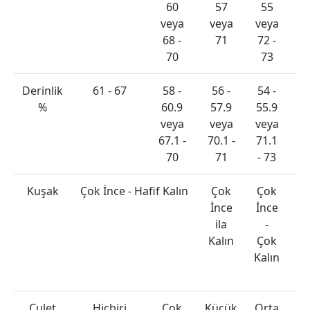
60
57
55
v
veya
veya
veya
>
68 -
71
72 -
70
73
Derinlik
61 - 67
58 -
56 -
54 -
<
%
60.9
57.9
55.9
v
veya
veya
veya
>
67.1 -
70.1 -
71.1
70
71
- 73
Kuşak
Çok İnce - Hafif Kalın
Çok
Çok
İnce
İnce
De
ila
-
İ
Kalın
Çok
Kalın
De
K
Culet
Hiçbiri
Çok
Küçük
Orta
> 