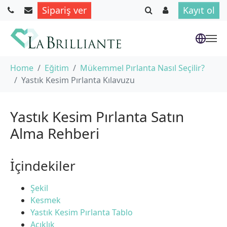
Sipariş ver
Kayıt ol
Skip to main content
You are here:
Home
Eğitim
Mükemmel Pırlanta Nasıl Seçilir?
Yastık Kesim Pırlanta Kılavuzu
Yastık Kesim Pırlanta Satın
Alma Rehberi
İçindekiler
Şekil
Kesmek
Yastık Kesim Pırlanta Tablo
Açıklık