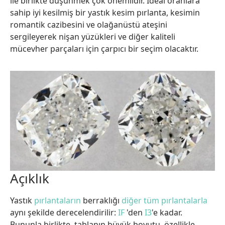
ile birlikte düşünmek çok önemlidir. İdeal oranlara
sahip iyi kesilmiş bir yastık kesim pırlanta, kesimin
romantik cazibesini ve olağanüstü ateşini
sergileyerek nişan yüzükleri ve diğer kaliteli
mücevher parçaları için çarpıcı bir seçim olacaktır.
Açıklık
Yastık
pırlantaların
berraklığı
diğer tüm pırlantalarla
aynı şekilde derecelendirilir:
IF
'den
I3
'e kadar.
Bununla birlikte, tablanın büyük boyutu, özellikle