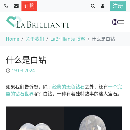
订购
注册
跳到主要内容
当前位置：
Home
关于我们
LaBrilliante 博客
什么是白钻
什么是白钻
已发布
19.03.2024
如果我们告诉您，除了
经典的无色
钻石
之外，还有
一个完
整的钻石世界
呢？白钻，一种有着独特故事的迷人宝石。