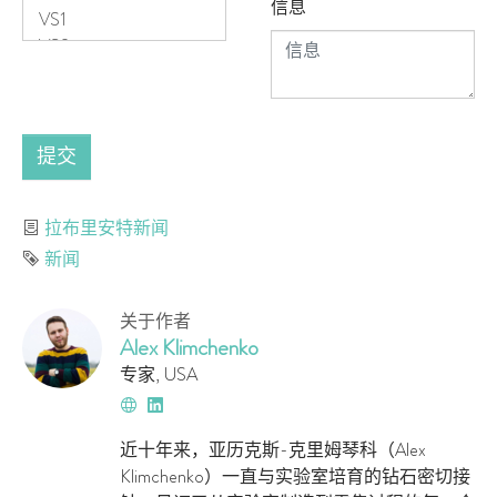
信息
提交
分类
拉布里安特新闻
标签
新闻
关于作者
Alex Klimchenko
专家
,
USA
网
领
站
英
近十年来，亚历克斯-克里姆琴科（Alex
Klimchenko）一直与实验室培育的钻石密切接