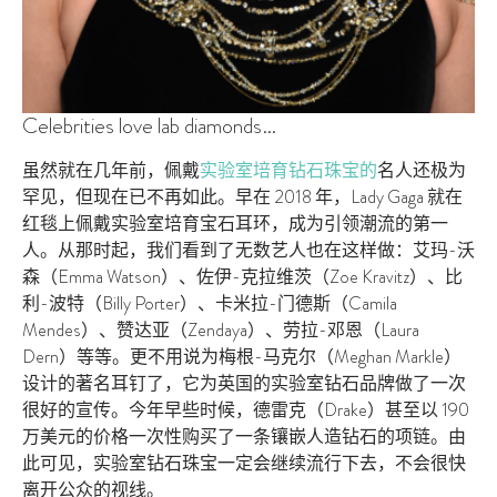
Celebrities love lab diamonds…
虽然就在几年前，佩戴
实验室培育钻石珠宝的
名人还极为
罕见，但现在已不再如此。早在 2018 年，Lady Gaga 就在
红毯上佩戴实验室培育宝石耳环，成为引领潮流的第一
人。从那时起，我们看到了无数艺人也在这样做：艾玛-沃
森（Emma Watson）、佐伊-克拉维茨（Zoe Kravitz）、比
利-波特（Billy Porter）、卡米拉-门德斯（Camila
Mendes）、赞达亚（Zendaya）、劳拉-邓恩（Laura
Dern）等等。更不用说为梅根-马克尔（Meghan Markle）
设计的著名耳钉了，它为英国的实验室钻石品牌做了一次
很好的宣传。今年早些时候，德雷克（Drake）甚至以 190
万美元的价格一次性购买了一条镶嵌人造钻石的项链。由
此可见，实验室钻石珠宝一定会继续流行下去，不会很快
离开公众的视线。