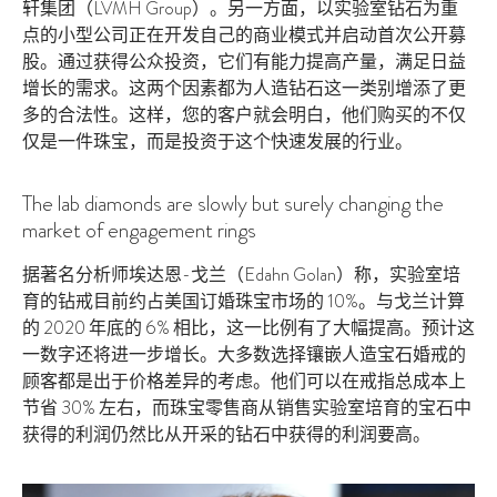
轩集团（LVMH Group）。另一方面，以实验室钻石为重
点的小型公司正在开发自己的商业模式并启动首次公开募
股。通过获得公众投资，它们有能力提高产量，满足日益
增长的需求。这两个因素都为人造钻石这一类别增添了更
多的合法性。这样，您的客户就会明白，他们购买的不仅
仅是一件珠宝，而是投资于这个快速发展的行业。
The lab diamonds are slowly but surely changing the
market of engagement rings
据著名分析师埃达恩-戈兰（Edahn Golan）称，实验室培
育的钻戒目前约占美国订婚珠宝市场的 10%。与戈兰计算
的 2020 年底的 6% 相比，这一比例有了大幅提高。预计这
一数字还将进一步增长。大多数选择镶嵌人造宝石婚戒的
顾客都是出于价格差异的考虑。他们可以在戒指总成本上
节省 30% 左右，而珠宝零售商从销售实验室培育的宝石中
获得的利润仍然比从开采的钻石中获得的利润要高。