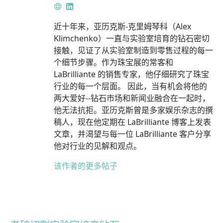
网
领
站
英
近十年来，亚历克斯-克里姆琴科（Alex
Klimchenko）一直与实验室培育的钻石密切
接触，见证了从实验室制造到零售过程的每一
个细节步骤。作为珠宝展的常客和
LaBrilliante 的销售专家，他仔细研究了珠宝
行业的每一个层面。 因此，当有机会将他的
两大爱好--钻石市场和新闻业融合在一起时，
他无法抗拒。亚历克斯曾是多家娱乐杂志的撰
稿人，现在他定期在 LaBrilliante 博客上发表
文章，并渴望与每一位 LaBrilliante 客户分享
他对行业的见解和观点。
该作者的更多帖子