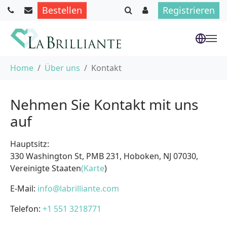
Bestellen
Registrieren
Skip to main content
You are here:
Home
Über uns
Kontakt
Nehmen Sie Kontakt mit uns
auf
Hauptsitz:
330 Washington St, PMB 231, Hoboken, NJ 07030,
Vereinigte Staaten
(Karte
)
E-Mail:
info@labrilliante.com
Telefon:
+1 551 3218771