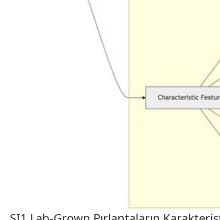
SI1 Lab-Grown Pırlantaların Karakterist