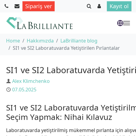
Sipariş ver
Kayıt ol
Skip to main content
You are here:
Home
Hakkımızda
LaBrilliante blog
SI1 ve SI2 Laboratuvarda Yetiştirilen Pırlantalar
SI1 ve SI2 Laboratuvarda Yetiştiri
Author
Alex Klimchenko
Published
07.05.2025
SI1 ve SI2 Laboratuvarda Yetiştiril
Seçim Yapmak: Nihai Kılavuz
Laboratuvarda yetiştirilmiş mükemmel pırlanta için alı