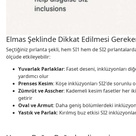
Elmas Şeklinde Dikkat Edilmesi Gereke
Seçtiğiniz pırlanta şekli, hem SI1 hem de SI2 pırlantala
ölçüde etkileyebilir:
Yuvarlak Parlaklar
: Faset deseni, inklüzyonları di
yardımcı olur
Prenses Kesim
: Köşe inklüzyonları SI2'de sorunlu ola
Zümrüt ve Asscher
: Kademeli kesim fasetler her ik
getirir
Oval ve Armut
: Daha geniş bölümlerdeki inklüzyonl
Yastık ve Parlak
: Kırılmış buz etkisi SI2 inklüzyonl