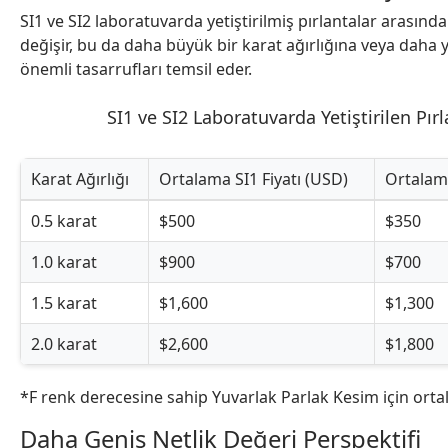
SI1 ve SI2 laboratuvarda yetiştirilmiş pırlantalar arasında
değişir, bu da daha büyük bir karat ağırlığına veya daha 
önemli tasarrufları temsil eder.
SI1 ve SI2 Laboratuvarda Yetiştirilen Pırl
Karat Ağırlığı
Ortalama SI1 Fiyatı (USD)
Ortalama
SI1 ve SI2 Laboratuvarda Yetiştirilmiş Pırlantaların Fiyat 
0.5 karat
$500
$350
1.0 karat
$900
$700
1.5 karat
$1,600
$1,300
2.0 karat
$2,600
$1,800
*F renk derecesine sahip Yuvarlak Parlak Kesim için ortal
Daha Geniş Netlik Değeri Perspektifi