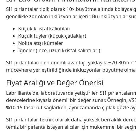
SI1 pırlantalar tipik olarak 10× büyütme altında kolayca
genellikle zor olan inklüzyonlar içerir. Bu inklüzyonlar şunl
Küçük kristal kalıntıları
Küçük tüyler (küçük çatlaklar)
Nokta atışı kümeler
İğneler (ince, uzun kristal kalıntıları)
SI1 pırlantaların en önemli avantajı, yaklaşık %70-80'inin
mücevhere yerleştirildiğinde inklüzyonlar büyütme ol
Fiyat Aralığı ve Değer Önerisi
Labrilliante'de, laboratuvarda yetiştirilen SI1 pırlantalar
derecelerine kıyasla önemli bir değer sunar. Örneğin, VS2
%10-15 tasarruf sağlarken, aynı zamanda çıplak gözle ay
SI1 pırlantalar, teknik olarak daha yüksek berraklık der
temiz bir pırlanta isteyen alıcılar için mükemmel bir seçim