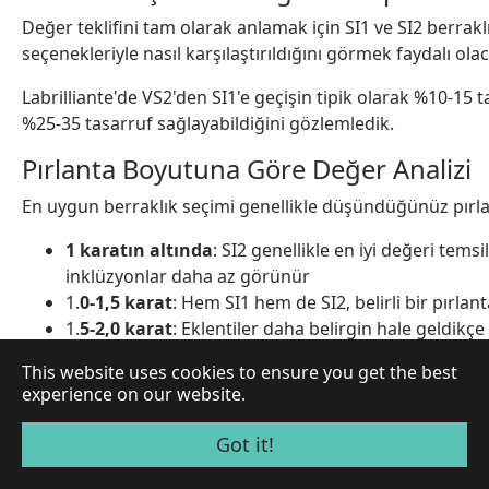
Değer teklifini tam olarak anlamak için SI1 ve SI2 berrak
seçenekleriyle nasıl karşılaştırıldığını görmek faydalı olac
Labrilliante'de VS2'den SI1'e geçişin tipik olarak %10-15 t
%25-35 tasarruf sağlayabildiğini gözlemledik.
Pırlanta Boyutuna Göre Değer Analizi
En uygun berraklık seçimi genellikle düşündüğünüz pırla
1 karatın altında
: SI2 genellikle en iyi değeri tem
inklüzyonlar daha az görünür
1.
0-1,5 karat
: Hem SI1 hem de SI2, belirli bir pırl
1.
5-2,0 karat
: Eklentiler daha belirgin hale geldikçe
gelir
This website uses cookies to ensure you get the best
2,0 karatın üzerinde
: SI1 genellikle tavsiye edilir
experience on our website.
gelmektedir
Got it!
Fiyat/Değer Tatlı Noktasını Bulmak