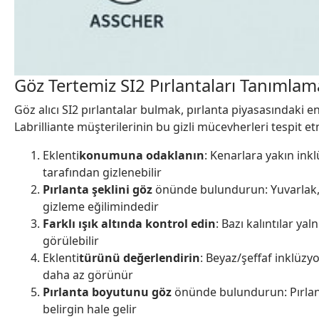
Göz Tertemiz SI2 Pırlantaları Tanımlam
Göz alıcı SI2 pırlantalar bulmak, pırlanta piyasasındaki en 
Labrilliante müşterilerinin bu gizli mücevherleri tespit e
Eklenti
konumuna odaklanın
: Kenarlara yakın inkl
tarafından gizlenebilir
Pırlanta şeklini göz
önünde bulundurun: Yuvarlak, ya
gizleme eğilimindedir
Farklı ışık altında kontrol edin
: Bazı kalıntılar ya
görülebilir
Eklenti
türünü değerlendirin
: Beyaz/şeffaf inklüzy
daha az görünür
Pırlanta boyutunu göz
önünde bulundurun: Pırlant
belirgin hale gelir