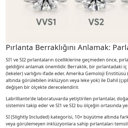
Pırlanta Berraklığını Anlamak: Parl
SI1 ve SI2 pırlantaların özelliklerine geçmeden önce, pır
geldiğini anlamak önemlidir. Berraklık, bir pırlantadaki iç ö
(lekeler) varlığını ifade eder. Amerika Gemoloji Enstitüs
altında görülebilen inklüzyon veya leke yok) ile Dahil (çı
değişen bir ölçekte derecelendirir.
Labrilliante'de laboratuvarda yetiştirilen pırlantalar, doğ
sistemini takip eder ve SI1 ve SI2 bu ölçeğin ortasında yer
SI (Slightly Included) kategorisi, 10× büyütme altında far
veya görülemeyen inklüzyonlara sahip pırlantaları temsil