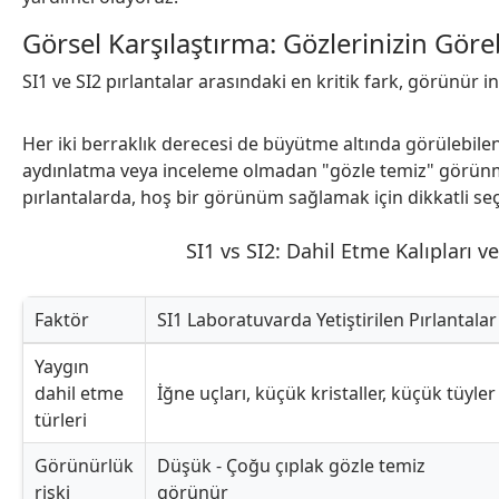
Görsel Karşılaştırma: Gözlerinizin Göreb
SI1 ve SI2 pırlantalar arasındaki en kritik fark, görünür in
Her iki berraklık derecesi de büyütme altında görülebilen 
aydınlatma veya inceleme olmadan "gözle temiz" görünme 
pırlantalarda, hoş bir görünüm sağlamak için dikkatli seç
SI1 vs SI2: Dahil Etme Kalıpları v
Faktör
SI1 Laboratuvarda Yetiştirilen Pırlantalar
SI1 vs SI2: Dahil Etme Kalıpları ve Görünürlük Faktörleri
Yaygın
dahil etme
İğne uçları, küçük kristaller, küçük tüyler
türleri
Görünürlük
Düşük - Çoğu çıplak gözle temiz
riski
görünür