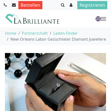
Bestellen
Registrieren
Skip to main content
You are here:
Home
Partnerschaft
Laden-Finder
New Orleans Labor Gezüchteter Diamant Juweliere