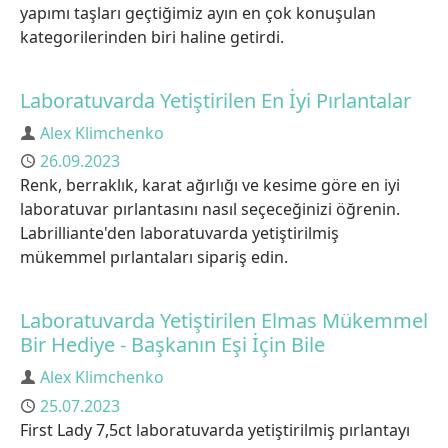
yapımı taşları geçtiğimiz ayın en çok konuşulan
kategorilerinden biri haline getirdi.
Laboratuvarda Yetiştirilen En İyi Pırlantalar
Author
Alex Klimchenko
Published
26.09.2023
Renk, berraklık, karat ağırlığı ve kesime göre en iyi
laboratuvar pırlantasını nasıl seçeceğinizi öğrenin.
Labrilliante'den laboratuvarda yetiştirilmiş
mükemmel pırlantaları sipariş edin.
Laboratuvarda Yetiştirilen Elmas Mükemmel
Bir Hediye - Başkanın Eşi İçin Bile
Author
Alex Klimchenko
Published
25.07.2023
First Lady 7,5ct laboratuvarda yetiştirilmiş pırlantayı