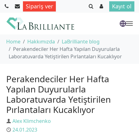
Sipariş ver
Kayıt ol
Skip to main content
You are here:
Home
Hakkımızda
LaBrilliante blog
Perakendeciler Her Hafta Yapılan Duyurularla
Laboratuvarda Yetiştirilen Pırlantaları Kucaklıyor
Perakendeciler Her Hafta
Yapılan Duyurularla
Laboratuvarda Yetiştirilen
Pırlantaları Kucaklıyor
Author
Alex Klimchenko
Published
24.01.2023