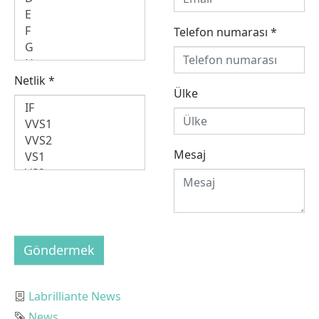
Telefon numarası
*
Netlik
*
Ülke
Mesaj
Göndermek
Category
Labrilliante News
Tag
News