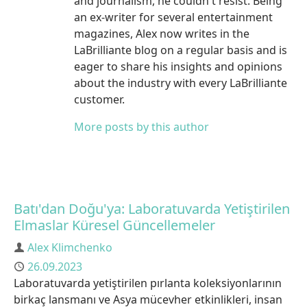
and journalism, he couldn't resist. Being
an ex-writer for several entertainment
magazines, Alex now writes in the
LaBrilliante blog on a regular basis and is
eager to share his insights and opinions
about the industry with every LaBrilliante
customer.
More posts by this author
Batı'dan Doğu'ya: Laboratuvarda Yetiştirilen
Elmaslar Küresel Güncellemeler
Author
Alex Klimchenko
Published
26.09.2023
Laboratuvarda yetiştirilen pırlanta koleksiyonlarının
birkaç lansmanı ve Asya mücevher etkinlikleri, insan