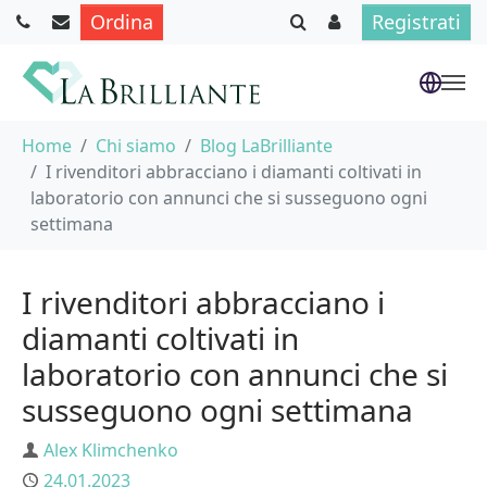
Ordina
Registrati
Skip to main content
You are here:
Home
Chi siamo
Blog LaBrilliante
I rivenditori abbracciano i diamanti coltivati in
laboratorio con annunci che si susseguono ogni
settimana
I rivenditori abbracciano i
diamanti coltivati in
laboratorio con annunci che si
susseguono ogni settimana
Author
Alex Klimchenko
Published
24.01.2023