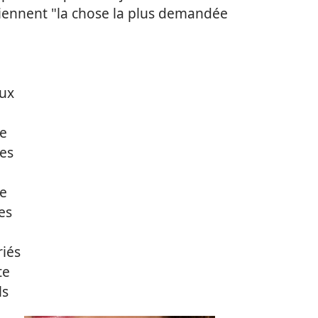
viennent "la chose la plus demandée
eux
ne
es
e
es
riés
te
ls