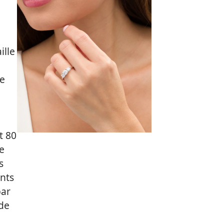
ille
e
t 80
e
s
ants
par
 de