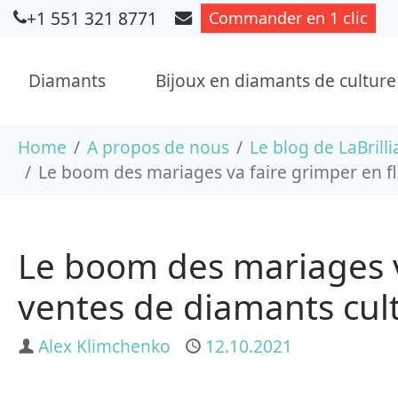
+1 551 321 8771
Commander en 1 clic
Diamants
Bijoux en diamants de culture
Aller au contenu principal
Vous êtes ici :
Home
A propos de nous
Le blog de LaBrilli
Le boom des mariages va faire grimper en fl
Le boom des mariages va
ventes de diamants cult
Auteur
Alex Klimchenko
Publié
12.10.2021