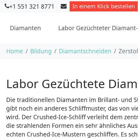
+1 551 321 8771
In einem Klick bestellen
Diamanten
Labor Gezüchteter Diamant
Skip to main content
You are here:
Home
Bildung
Diamantschneiden
Zersto
Labor Gezüchtete Diama
Die traditionellen Diamanten im Brillant- und 
gibt noch ein anderes Schliffmuster, das von 
wird. Der Crushed-Ice-Schliff verleiht dem z
die strahlenden Formen ein sehr ähnliches Au
echten Crushed-Ice-Mustern geschliffen. Es schein