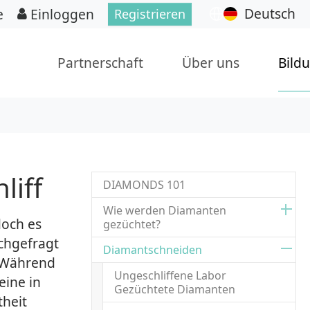
Deutsch
e
Einloggen
Registrieren
Partnerschaft
Über uns
Bild
liff
DIAMONDS 101
Wie werden Diamanten
doch es
gezüchtet?
achgefragt
Diamantschneiden
. Während
Ungeschliffene Labor
eine in
Gezüchtete Diamanten
theit