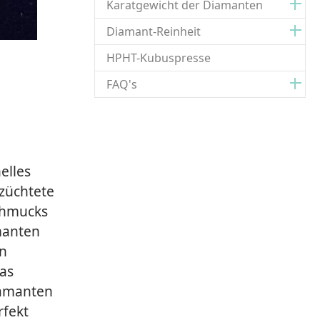
Karatgewicht der Diamanten
Diamant-Reinheit
HPHT-Kubuspresse
FAQ's
elles
züchtete
Schmucks
manten
en
das
iamanten
rfekt