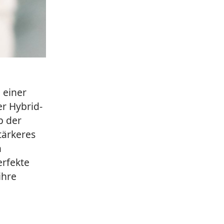
 einer
er Hybrid-
b der
tärkeres
n
erfekte
ihre