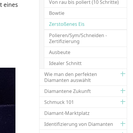
Von rau bis poliert (10 Schritte)
t eines
Bowtie
(current)
Zerstoßenes Eis
Polieren/Sym/Schneiden -
Zertifizierung
Ausbeute
Idealer Schnitt
Wie man den perfekten
Diamanten auswählt
Diamantene Zukunft
Schmuck 101
Diamant-Marktplatz
Identifizierung von Diamanten