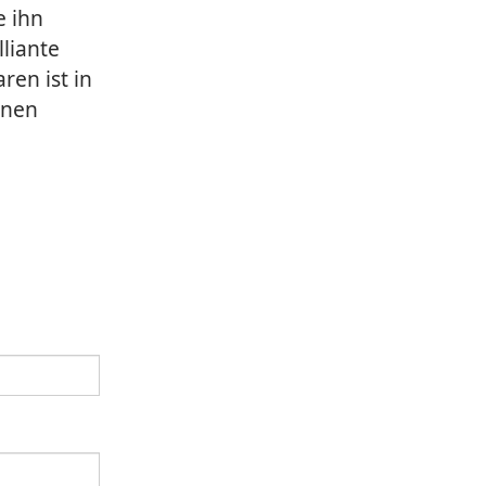
e ihn
liante
ren ist in
enen