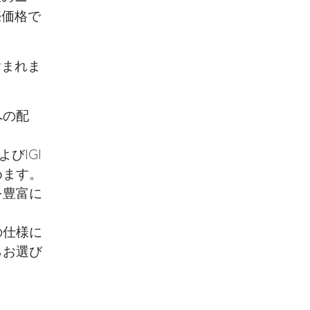
売価格で
含まれま
への配
びIGI
めます。
を豊富に
の仕様に
らお選び