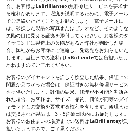
合、お客様は
LaBrillianteの
無料修理サービスを要求す
る権利があります。瑕疵を説明するために、電子メール
でご連絡いただくことをお勧めします。電子メールに
は、破損した製品の写真またはビデオなど、そのような
欠陥の目に見える証拠を添付してください。お客様のダ
イヤモンドに製造上の欠陥があると弊社が判断した場
合、弊社からお客様にご連絡し、発送先をお知らせいた
します。当社までの送料は
LaBrillianteでは
負担いたし
かねますのでご了承ください。
お客様のダイヤモンドを詳しく検査した結果、保証上の
問題が見つかった場合は、保証付きの無料修理サービス
を提供いたします。評価の結果、修理が不可能と判断さ
れた場合、お客様は、サイズ、品質、価値が同等のダイ
ヤモンドとの交換を要求する権利を有します。修理また
は交換された製品は、3～5営業日以内にお届けします。
お客様のお住まいの場所までの送料は
LaBrillianteが
負
担いたしますので、ご了承ください。