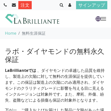
注文
サインアップ
Skip to main content
You are here:
Home
無料生涯保証
ラボ・ダイヤモンドの無料永久
保証
LaBrillianteでは
、ダイヤモンドの卓越した品質を維持
し、製造上の欠陥に対して無料の生涯保証を提供してい
ます。この保証は製造上の欠陥にのみ適用され、ダイヤ
モンドのクラリティグレードに影響を与える目に見える
インクルージョンは対象外です。また、摩耗、外傷、紛
失、盗難などによる損傷も保証の対象外となります。
万が一、ご購入およびお届けした製品に欠陥があった場