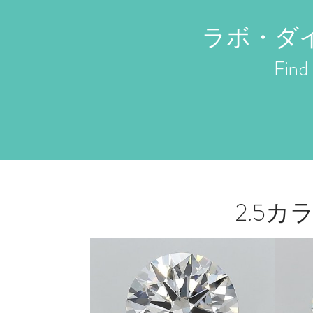
ラボ・ダ
Find 
2.5