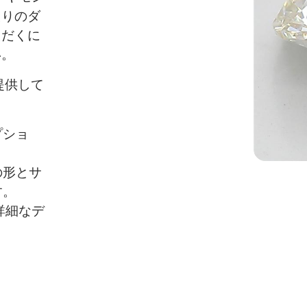
たりのダ
ただくに
い。
を提供して
プショ
の形とサ
す。
詳細なデ