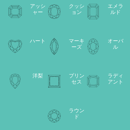
アッシ
クッシ
エメラ
ャー
ョン
ルド
ハート
マーキ
オーバ
ーズ
ル
洋梨
プリン
ラディ
セス
アント
ラウン
ド