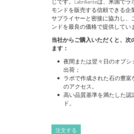
じです。Labrillianteは、米
モンドを販売する信頼できる企
サプライヤーと密接に協力し、
ンドを最良の価格で提供してい
当社からご購入いただくと、次
ます：
夜間または翌々日のオプシ
出荷；
ラボで作成された石の豊富
のアクセス。
高い品質基準を満たした認
ド。
注文する