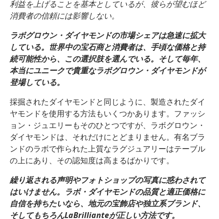
利益を上げることを基本としているが、彼らが望むほど
消費者の信頼には影響しない。
ラボグロウン・ダイヤモンドの市場シェアは急速に拡大
している。世界中の宝石商と消費者は、手頃な価格と持
続可能性から、この選択肢を選んでいる。そして毎年、
本当にユニークで貴重なラボグロウン・ダイヤモンドが
登場している。
採掘されたダイヤモンドと同じように、製造されたダイ
ヤモンドを使用する方法もいくつかあります。ファッシ
ョン・ジュエリーもそのひとつですが、ラボグロウン・
ダイヤモンドは、それだけにとどまりません。有名ブラ
ンドのラボで作られた上質なラグジュアリーはテーブル
の上にあり、その認知度は高まるばかりです。
繰り返される声明やフォトショップの写真に惑わされて
はいけません。ラボ・ダイヤモンドの品質と適正価格に
自信を持ちたいなら、地元の宝飾店や独立系ブランド、
そしてもちろんLaBrillianteが正しい方法です。