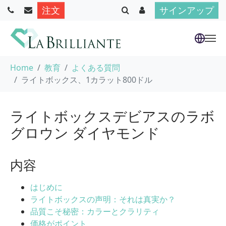
注文
サインアップ
Skip to main content
You are here:
Home
教育
よくある質問
ライトボックス、1カラット800ドル
ライトボックスデビアスのラボ
グロウン ダイヤモンド
内容
はじめに
ライトボックスの声明：それは真実か？
品質こそ秘密：カラーとクラリティ
価格がポイント