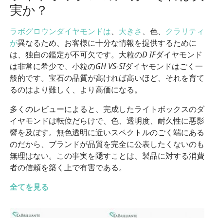
実か？
ラボグロウンダイヤモンドは
、
大きさ
、色、
クラリティ
が
異なるため、お客様に十分な情報を提供するために
は、独自の鑑定が不可欠です。大粒の
D IF
ダイヤモンド
は非常に希少で、小粒の
GH VS-SI
ダイヤモンドはごく一
般的です。宝石の品質が高ければ高いほど、それを育て
るのはより難しく、より高価になる。
多くのレビューによると、完成したライトボックスのダ
イヤモンドは転位だらけで、色、透明度、耐久性に悪影
響を及ぼす。無色透明に近いスペクトルのごく端にある
のだから、ブランドが品質を完全に公表したくないのも
無理はない。この事実を隠すことは、製品に対する消費
者の信頼を築く上で有害である。
全てを見る