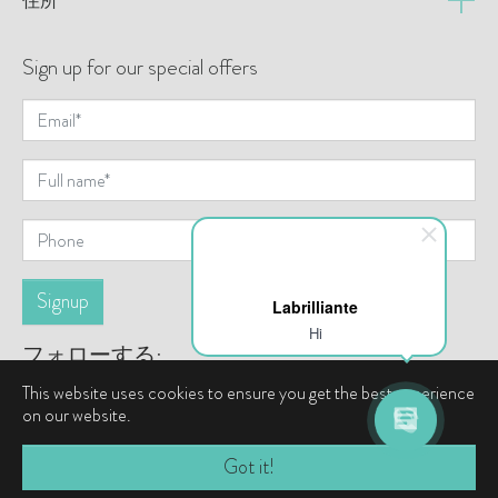
住所
Sign up for our special offers
Labrilliante
Hi
フォローする:
This website uses cookies to ensure you get the best experience
on our website.
© 著作権 2026 LaBrilliante
Got it!
全著作権所有