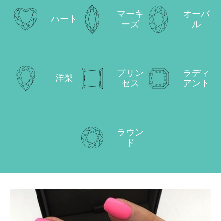
マーキ
オーバ
ハート
ーズ
ル
プリン
ラディ
洋梨
セス
アント
ラウン
ド