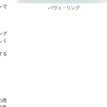
ンで
パヴェ・リング
ング
しく
する
の周
角形