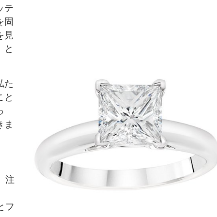
ッテ
を固
を見
、と
私た
こと
っ
きま
、注
とフ