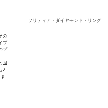
ソリティア・ダイヤモンド・リング
その
ィブ
のプ
と固
も2
しま