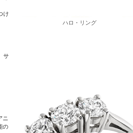
つけ
ハロ・リング
、サ
アニ
能の