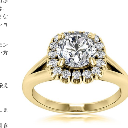
は、
さな
ショ
モン
い方
栄え
しま
引き