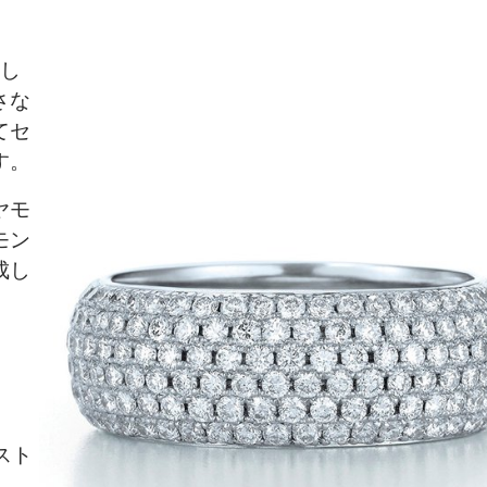
来し
さな
てセ
す。
ヤモ
モン
成し
スト